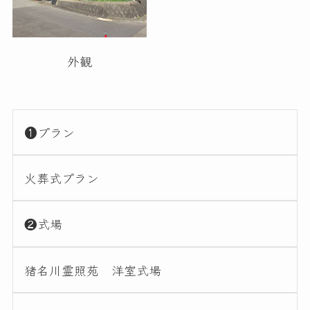
外観
❶プラン
火葬式プラン
❷式場
猪名川霊照苑 洋室式場