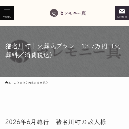
MENU
Contact
猪名川町｜火葬式プラン 13.7万円（火
葬料／消費税込）
ホーム
事例
猪名川霊照苑
2026年6月施行 猪名川町の故人様