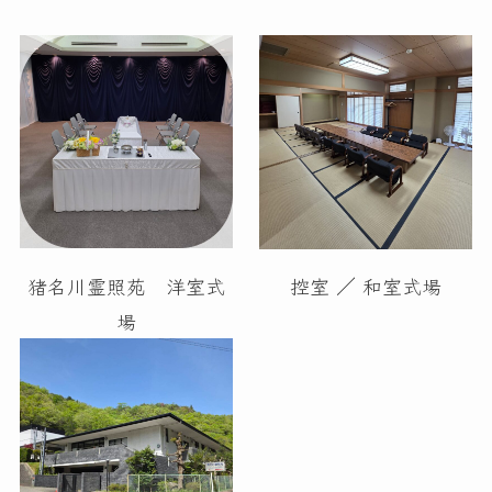
猪名川霊照苑 洋室式
控室 ／ 和室式場
場