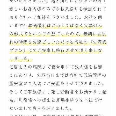
をいただきました。猪名川町にお住まいの方で
近しいお身内様のみでのお見送りを検討されて
おり当社へご相談を下さいました。お話を伺
いますと
葬送儀礼はお考えではなく火葬のみ
の形式でというご希望でしたので、最期にお別
れの時間をお過ごしいただける当社の
『火葬式
プラン』
にてご提案し施行させて頂く事とな
りました。
ご逝去先の病院まで寝台車にて故人様をお迎
えにあがり、火葬当日までは当社の低温管理の
霊安室にて大切にご安置をさせて頂きました。
そしてご家族様より死亡診断書をお預かりし猪
名川町役場への提出と斎場手続きを当社で行
ないまして当日を迎えました。