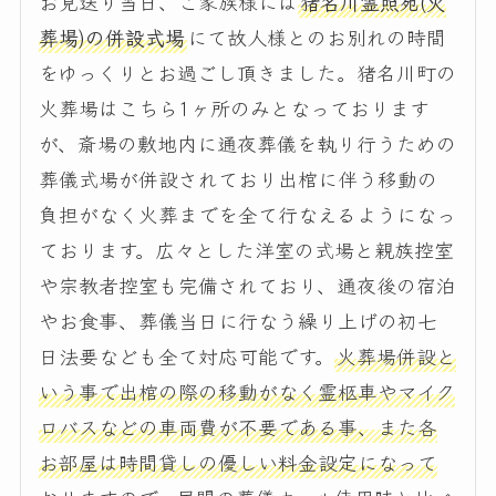
お見送り当日、ご家族様には
猪名川霊照苑(火
葬場)の併設式場
にて故人様とのお別れの時間
をゆっくりとお過ごし頂きました。猪名川町の
火葬場はこちら1ヶ所のみとなっております
が、斎場の敷地内に通夜葬儀を執り行うための
葬儀式場が併設されており出棺に伴う移動の
負担がなく火葬までを全て行なえるようになっ
ております。広々とした洋室の式場と親族控室
や宗教者控室も完備されており、通夜後の宿泊
やお食事、葬儀当日に行なう繰り上げの初七
日法要なども全て対応可能です。
火葬場併設と
いう事で出棺の際の移動がなく霊柩車やマイク
ロバスなどの車両費が不要である事、また各
お部屋は時間貸しの優しい料金設定になって