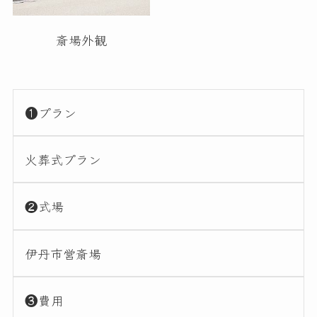
斎場外観
❶プラン
火葬式プラン
❷式場
伊丹市営斎場
❸費用