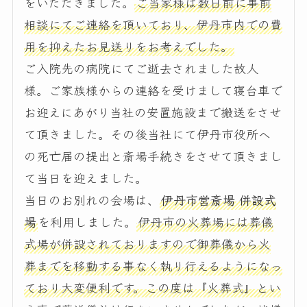
をいただきました。
ご当家様は数日前に事前
相談にてご連絡を頂いており、伊丹市内での費
用を抑えたお見送りをお考えでした。
ご入院先の病院にてご逝去されました故人
様。ご家族様からの連絡を受けまして寝台車で
お迎えにあがり当社の安置施設まで搬送をさせ
て頂きました。その後当社にて伊丹市役所へ
の死亡届の提出と斎場手続きをさせて頂きまし
て当日を迎えました。
当日のお別れの会場は、
伊丹市営斎場 併設式
場
を利用しました。
伊丹市の火葬場には葬儀
式場が併設されておりますので御葬儀から火
葬までを移動する事なく執り行えるようになっ
ており大変便利です。この度は『火葬式』とい