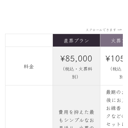
スクロールできます
直葬プラン
火葬プ
¥85,000
¥105
料金
（税込・火葬料
（税込・
別）
別
最期のお
後にお見
お線香・
費用を抑えた最
クなどの
もシンプルなお
セットに
見送り。火葬の