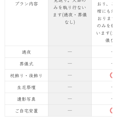
プラン内容
おり、ご
みを執り行ない
棺にも対
ます(通夜・葬儀
おります
なし)
のみを執
います(
儀な
通夜
葬儀式
枕飾り・後飾り
生花祭壇
遺影写真
ご自宅安置