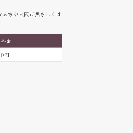
なる方が大阪市民もしくは
外料金
00円