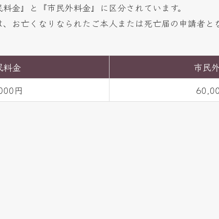
民料金』と『市民外料金』に区分されています。
は、お亡くなりなられたご本人または死亡届の申請者と
民料金
市民
,000円
60,0