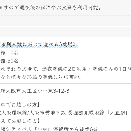
ますので通夜後の宿泊やお食事も利用可能。
ご参列人数に応じて選べる3式場》
館-10名
館-30名
れぞれの式場で、通夜葬儀の2日利用・葬儀のみの1日
になど様々な形態の葬儀に対応可能。
府大阪市大正区小林東3-12-3
電車でお越しの方】
打ち合わせ室(新館)
R大阪環状線/大阪市営地下鉄 長堀鶴見緑地線『大正駅
バスでお越しの方】
阪シティバス『小林』停留所から徒歩6分