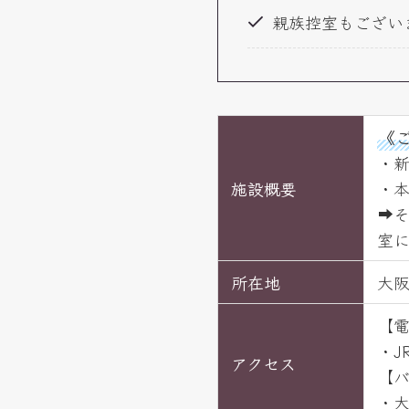
親族控室もござい
《
・新
施設概要
・本
➡そ
室
所在地
大阪
【
・J
アクセス
【
・大