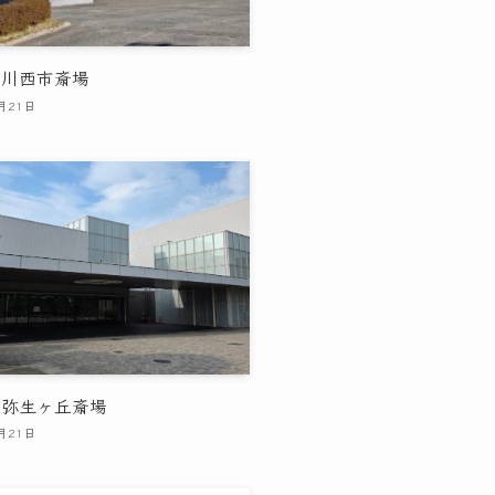
｜川西市斎場
月21日
｜弥生ヶ丘斎場
月21日