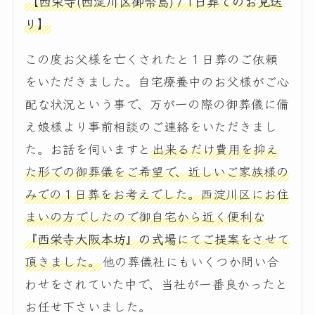
【西栄寺(西淀川区御幣島) / 1日葬でのお見送
り】
この度お父様を亡くされたと１日葬のご依頼
をいただきました。自宅療養中のお父様がご心
配な状況という事で、万が一の際の御葬儀に備
え娘様より事前相談のご連絡をいただきまし
た。お話を伺いますと
出来るだけ費用を抑え
た形での御葬儀をご希望で、近しいご家族様の
みでの１日葬をお考えでした。西淀川区にお住
まいの方でしたので御自宅から近く便利な
『西栄寺大阪本坊』の式場
にてご提案をさせて
頂きました。
他の葬儀社にもいくつか問い合
わせをされていた中で、当社が一番良かったと
お任せ下さいました。