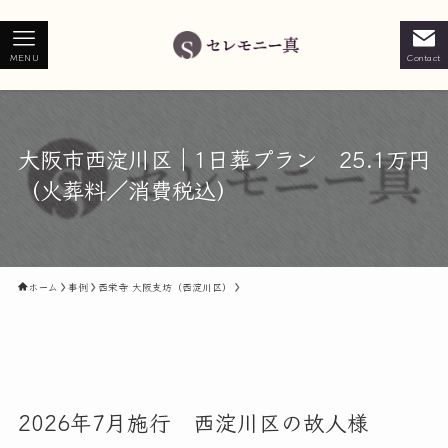
MENU
Contact
大阪市西淀川区｜1日葬プラン 25.1万円
（火葬料／消費税込）
ホーム
事例
西栄寺 大阪支坊（西淀川区）
2026年7月施行 西淀川区の故人様