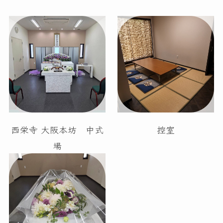
西栄寺 大阪本坊 中式
控室
場