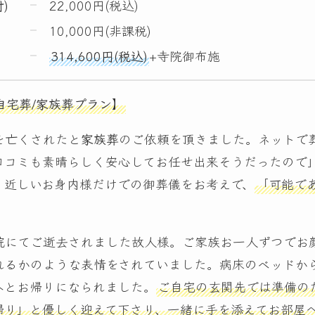
)
22,000円(税込)
10,000円(非課税)
314,600円(税込)
+寺院御布施
自宅葬/家族葬プラン】
を亡くされたと
家族葬
のご依頼を頂きました。ネットで
口コミも素晴らしく安心してお任せ出来そうだったので
く近しいお身内様だけでの御葬儀をお考えで、
「可能で
院にてご逝去されました故人様。ご家族お一人ずつでお
れるかのような表情をされていました。病床のベッドか
へとお帰りになられました。
ご自宅の玄関先では準備の
帰り」と優しく迎えて下さり、一緒に手を添えてお部屋