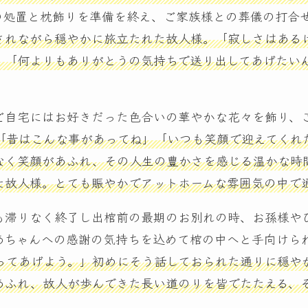
の処置と枕飾りを準備を終え、ご家族様との葬儀の打合
されながら穏やかに旅立たれた故人様。「寂しさはある
」「何よりもありがとうの気持ちで送り出してあげたい
ご自宅にはお好きだった色合いの華やかな花々を飾り、
「昔はこんな事があってね」「いつも笑顔で迎えてくれ
なく笑顔があふれ、その人生の豊かさを感じる温かな時
た故人様。とても賑やかでアットホームな雰囲気の中で
も滞りなく終了し出棺前の最期のお別れの時、お孫様や
あちゃんへの感謝の気持ちを込めて棺の中へと手向けら
ってあげよう。」初めにそう話しておられた通りに穏や
あふれ、故人が歩んできた長い道のりを皆でたたえる、