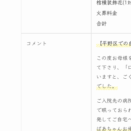
棺横装飾花(1対
火葬料金
合計
コメント
【平野区での
この度お母様
て下さり、「
いますと、ご
でした。
ご入院先の病
で眠っておら
発してご自宅
ばあちゃんお