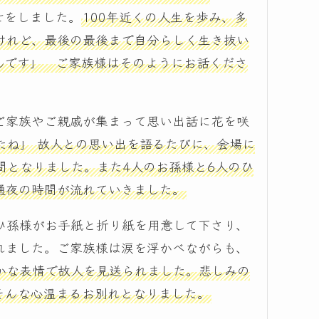
せをしました。
100年近くの人生を歩み、多
けれど、最後の最後まで自分らしく生き抜い
んです」 ご家族様はそのようにお話くださ
ご家族やご親戚が集まって思い出話に花を咲
たね」 故人との思い出を語るたびに、会場に
間となりました。また4人のお孫様と6人のひ
通夜の時間が流れていきました。
ひ孫様がお手紙と折り紙を用意して下さり、
れました。ご家族様は涙を浮かべながらも、
かな表情で故人を見送られました。悲しみの
そんな心温まるお別れとなりました。