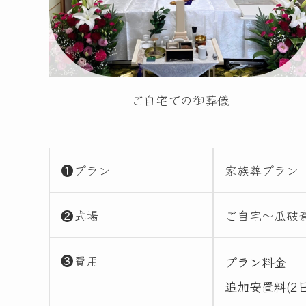
ご自宅での御葬儀
❶プラン
家族葬プラン
❷式場
ご自宅～瓜破
❸費用
プラン料金
追加安置料(2日