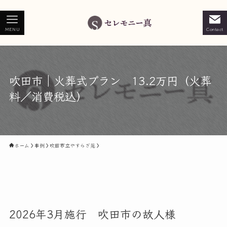
MENU
Contact
吹田市｜火葬式プラン 13.2万円（火葬
料／消費税込）
ホーム
事例
吹田市立やすらぎ苑
2026年3月施行 吹田市の故人様