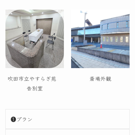
吹田市立やすらぎ苑
斎場外観
告別室
❶プラン