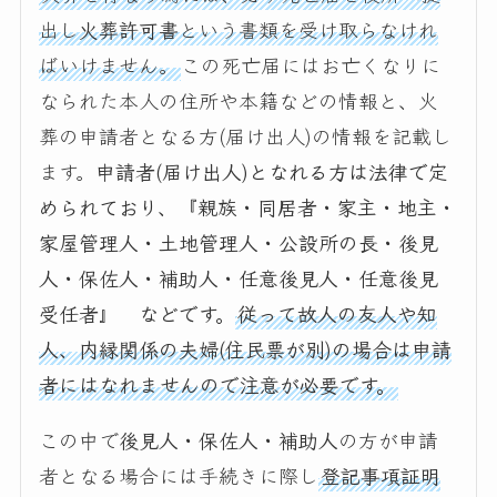
出し
火葬許可書
という書類を受け取らなけれ
ばいけません。
この死亡届にはお亡くなりに
なられた本人の住所や本籍などの情報と、火
葬の申請者となる方(届け出人)の情報を記載し
ます。
申請者(届け出人)となれる方は法律で定
められており、『親族・同居者・家主・地主・
家屋管理人・土地管理人・公設所の長・後見
人・保佐人・補助人・任意後見人・任意後見
受任者』 などです。
従って故人の友人や知
人、内縁関係の夫婦(住民票が別)の場合は申請
者にはなれませんので注意が必要です。
この中で
後見人・保佐人・補助人
の方が申請
者となる場合には手続きに際し
登記事項証明