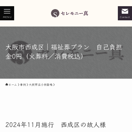
MENU
Contact
大阪市西成区｜福祉葬プラン 自己負担
金0円（火葬料／消費税込）
ホーム
事例
大阪市立小林斎場
2024年11月施行 西成区の故人様