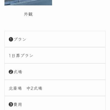
外観
❶プラン
1日葬プラン
❷式場
北斎場 中2式場
❸費用