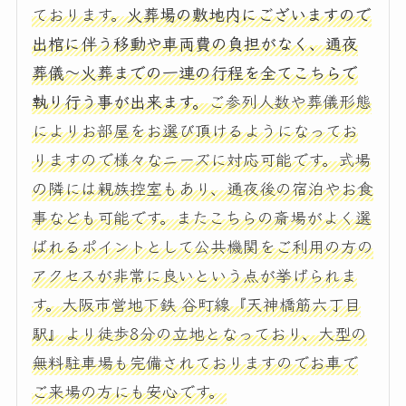
ております。
火葬場の敷地内にございますので
出棺に伴う移動や車両費の負担がなく、通夜
葬儀～火葬までの一連の行程を全てこちらで
執り行う事が出来ます。
ご参列人数や葬儀形態
によりお部屋をお選び頂けるようになってお
りますので様々なニーズに対応可能です。式場
の隣には親族控室もあり、通夜後の宿泊やお食
事なども可能です。またこちらの斎場がよく選
ばれるポイントとして公共機関をご利用の方の
アクセスが非常に良いという点が挙げられま
す。大阪市営地下鉄 谷町線『天神橋筋六丁目
駅』より徒歩8分の立地となっており、大型の
無料駐車場も完備されておりますのでお車で
ご来場の方にも安心です。