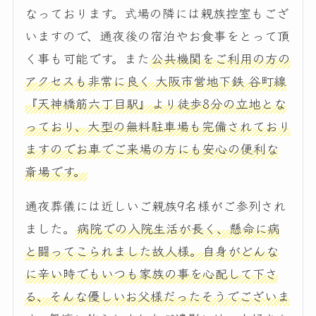
なっております。式場の隣には親族控室もござ
いますので、通夜後の宿泊やお食事をとって頂
く事も可能です。また
公共機関をご利用の方の
アクセスも非常に良く 大阪市営地下鉄 谷町線
『天神橋筋六丁目駅』より徒歩8分の立地とな
っており、大型の無料駐車場も完備されており
ますのでお車でご来場の方にも安心の便利な
斎場です。
通夜葬儀には近しいご親族9名様がご参列され
ました。
病院での入院生活が長く、懸命に病
と闘ってこられました故人様。自身がどんな
に辛い時でもいつも家族の事を心配して下さ
る、そんな優しいお父様だったそうでございま