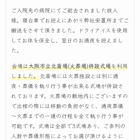
ご入院先の病院にてご逝去されました故人
様。寝台車でお迎えにあがり弊社安置所までご
搬送をさせて頂きました。ドライアイスを使用
してお体を保全し、翌日のお通夜を迎えまし
た。
会場は
大阪市立北斎場(火葬場)併設式場
を利用
しました。
北斎場には火葬施設とは別に通
夜・葬儀を執り行う事が出来る式場が併設さ
れております。火葬場の敷地内にございますの
で出棺の際には移動の負担がなく、通夜葬儀
～火葬までの一連の行程を全て執り行う事が
可能です。式場は全部で3式場あり、ご参列の
人数や葬儀形態によってお選び頂けるように