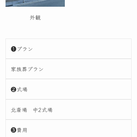
外観
❶プラン
家族葬プラン
❷式場
北斎場 中2式場
❸費用