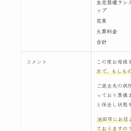
生花祭壇ラン
ップ
花束
火葬料金
合計
コメント
この度お母様
方で、もしも
ご逝去先の病
っており葬儀
と保全し状態
池田市にお住
ておりますの