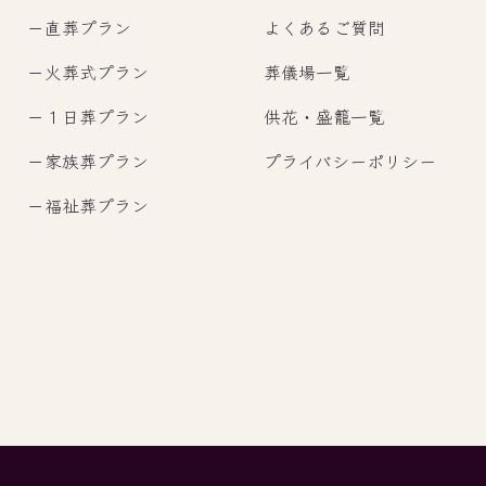
－
直葬プラン
よくあるご質問
－
火葬式プラン
葬儀場一覧
－
１日葬プラン
供花・盛籠一覧
－
家族葬プラン
プライバシーポリシー
－
福祉葬プラン