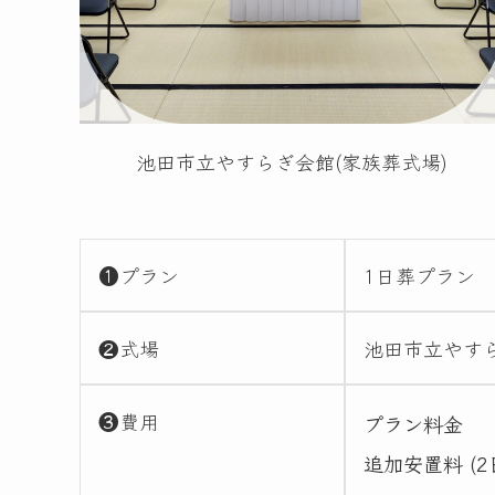
池田市立やすらぎ会館(家族葬式場)
❶プラン
1日葬プラン
❷式場
池田市立やす
❸費用
プラン料金
追加安置料 (2