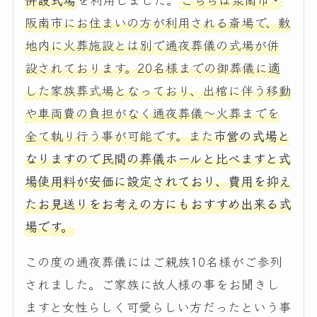
阪南市にお住まいの方が利用される斎場で、敷
地内に火葬施設とは別で通夜葬儀の式場が併
設されております。20名様までの御葬儀に適
した家族葬式場となっており、出棺に伴う移動
や車両費の負担がなく通夜葬儀～火葬までを
全て執り行う事が可能です。また
市営の式場と
なりますので民間の葬儀ホールと比べますと式
場使用料が安価に設定されており、費用を抑え
たお見送りをお考えの方にもおすすめ出来る式
場です。
この度の通夜葬儀にはご親族10名様がご参列
されました。ご家族に故人様の事をお聞きし
ますと女性らしく可愛らしい方だったという事