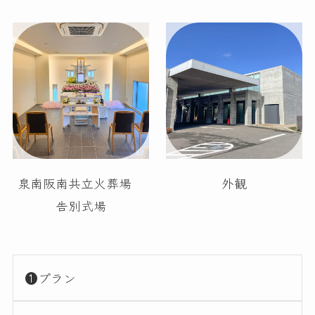
泉南阪南共立火葬場
外観
告別式場
❶プラン