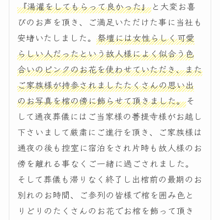
『湯灌をしてもらって良かった』
と大変お喜
びのお声を頂き、ご満足いただけた事に当社も
安堵いたしました。
祭壇には女性らしく可愛
らしい人だったという故人様によく似合う色
合いのピンクのお花を使わせていただき、また
ご家族様が持参されましたたくさんの思い出
のお写真を棺の傍に飾らせて頂きました。
そ
して通夜葬儀にはご当家様の菩提寺様がお越し
下さいまして厳粛にご進行を頂き、ご家族様は
通夜の後も控室に宿泊をされ片時も故人様のお
傍を離れる事なくご一緒に過ごされました。
そして葬儀も滞りなく終了し出棺前の最期のお
別れのお時間、ご参列の皆様で棺を囲み色と
りどりのたくさんのお花でお棺を飾って頂き