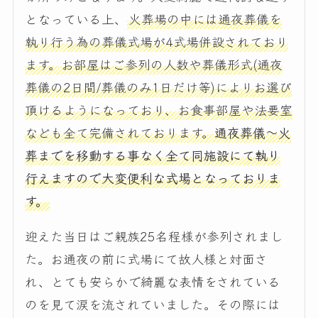
となっている上、
火葬場の中には通夜葬儀を
執り行う為の葬儀式場が4式場併設されており
ます。お部屋はご参列の人数や葬儀形式(通夜
葬儀の2日間/葬儀のみ1日だけ等)によりお選び
頂けるようになっており、お食事部屋や法要室
なども全て完備されております。
通夜葬儀～火
葬までを移動する事なく全て同施設にて執り
行えますので大変便利な式場となっておりま
す。
迎えた当日はご親族25名程様が参列されまし
た。お通夜の前に式場にて故人様と対面さ
れ、とても安らかで綺麗な表情をされている
のを見て涙を流されていました。その際には