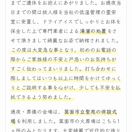
までご遺体をお迎えにあがりました。お通夜当
日までの間は故人様を当社の低温管理の霊安
室に安置し、ドライアイスでしっかりとお体を
保全した上で専門業者による
湯灌の処置
をさ
せて頂きまして綺麗なお姿で納棺されました。
この度は大変急な事となり、初めのお電話の
際からご家族様の不安と戸惑いのお気持ちが
すごく伝わってまいりました。打ち合わせに
際しましてはいつも以上に時間をかけてゆっく
りとご説明する事を心がけ、少しでも不安を払
拭できるよう努めました。
通夜・葬儀の会場は、
箕面市立聖苑の併設式
場
を利用しました。箕面市の火葬場はこちら1
ヵ所のみとなります。大変綺麗で近代的な造り