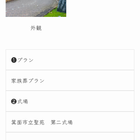
外観
❶プラン
家族葬プラン
❷式場
箕面市立聖苑 第二式場