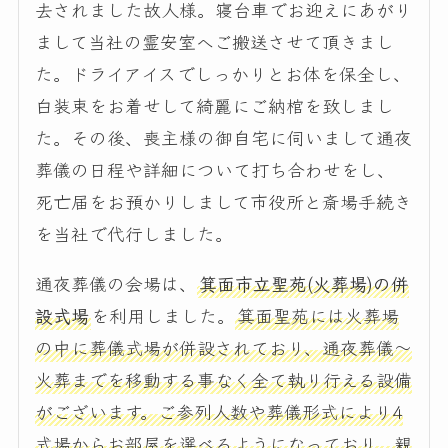
去されました故人様。寝台車でお迎えにあがり
まして当社の霊安室へご搬送させて頂きまし
た。ドライアイスでしっかりとお体を保全し、
白装束をお着せして綺麗にご納棺を致しまし
た。その後、喪主様の御自宅に伺いまして通夜
葬儀の日程や詳細について打ち合わせをし、
死亡届をお預かりしまして市役所と斎場手続き
を当社で代行しました。
通夜葬儀の会場は、
箕面市立聖苑(火葬場)の併
設式場
を利用しました。
箕面聖苑には火葬場
の中に葬儀式場が併設されており、通夜葬儀～
火葬までを移動する事なく全て執り行える設備
がございます。ご参列人数や葬儀形式により4
式場からお部屋を選べるようになっており、親