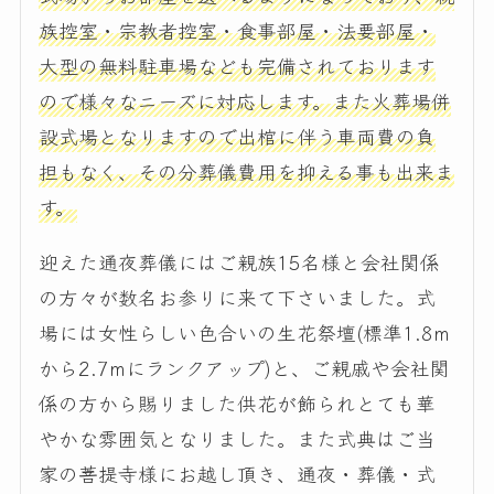
族控室・宗教者控室・食事部屋・法要部屋・
大型の無料駐車場なども完備されております
ので様々なニーズに対応します。また火葬場併
設式場となりますので出棺に伴う車両費の負
担もなく、その分葬儀費用を抑える事も出来ま
す。
迎えた通夜葬儀にはご親族15名様と会社関係
の方々が数名お参りに来て下さいました。式
場には女性らしい色合いの生花祭壇(標準1.8m
から2.7mにランクアップ)と、ご親戚や会社関
係の方から賜りました供花が飾られとても華
やかな雰囲気となりました。また式典はご当
家の菩提寺様にお越し頂き、通夜・葬儀・式