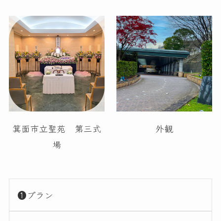
箕面市立聖苑 第三式
外観
場
❶プラン