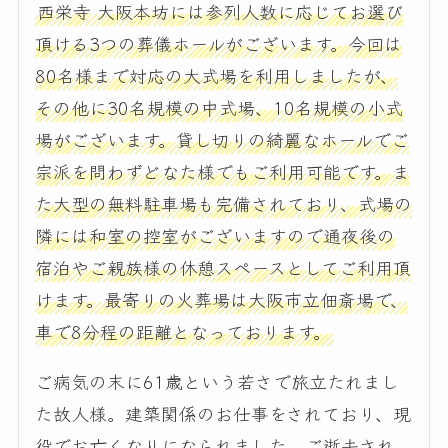
西栄寺 大阪本坊には参列人数に応じてお選び
頂ける3つの葬儀ホールがございます。今回は
80名様まで対応の大式場を利用しましたが、
その他に30名規模の中式場、10名規模の小式
場がございます。貸し切りの綺麗なホールでご
宗派を問わずどなた様でもご利用可能です。ま
た大型の無料駐車場も完備されており、式場の
隣には和室の控室がございますので通夜後の
宿泊やご親族様の休憩スペースとしてご利用頂
けます。最寄りの火葬場は大阪市立佃斎場で、
車で8分程の距離となっております。
ご病気の末に61歳という若さで旅立たれまし
た故人様。建築関係のお仕事をされており、現
役でお亡くなりになられました。ご逝去され