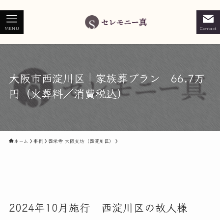
MENU
Contact
大阪市西淀川区｜家族葬プラン 66.7万
円（火葬料／消費税込）
ホーム
事例
西栄寺 大阪支坊（西淀川区）
2024年10月施行 西淀川区の故人様