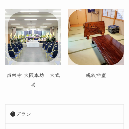
西栄寺 大阪本坊 大式
親族控室
場
❶プラン