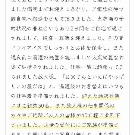
ました病院までお迎えにあがり、ご家族の待つ
御自宅へ搬送をさせて頂きました。火葬場の予
約状況の兼ね合いもあり2日間をご自宅で過ご
されまして、通夜・葬儀を迎えました。その間
ドライアイスでしっかりとお体を保全し、また
通夜前に湯灌の処置を施しまして大変綺麗なお
姿で納棺をされました。仕事一筋に頑張ってこ
られました故人様。『お父さんといえばやっぱ
りこの服だね』と、湯灌後のお着替えはいつも
の仕事着を準備されました。
迎えた通夜葬儀
にはご親族30名、また故人様の仕事関係の
方々やご近所ご友人の皆様が40名程ご参列下
さいました。式場の受付にはご家族が準備さ
れました思い出のお写真が飾られ、また祭壇