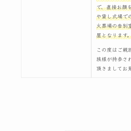
で、直接お顔
や貸し式場で
火葬場の告別
屋となります
この度はご親
族様が持参さ
頂きましてお