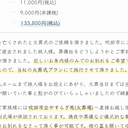
11,000円(税込)
9,000円(非課税)
133,800円(税込)
を亡くされたと火葬式のご依頼を頂きました。吹田市に
ご逝去されました故人様。葬儀社をどうしようかとご家
介頂きました。
近しいお身内様のみでのお別れをご希望
たので、当社の
火葬式プラン
にて施行させて頂きました
人ホームまで故人様をお迎えにあがり、火葬当日までは
が開いていた事と髭がのびていらっしゃいましたので綺
ご家族様には
吹田市立やすらぎ苑(火葬場)
へ直接お越し
別式場が併設されております。通夜や葬儀など儀式的な
のお別れをなさって頂く事が可能です。棺の蓋を開いて