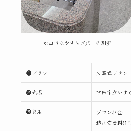
吹田市立やすらぎ苑 告別室
❶プラン
火葬式プラン
❷式場
吹田市立やす
❸費用
プラン料金
追加安置料(1日