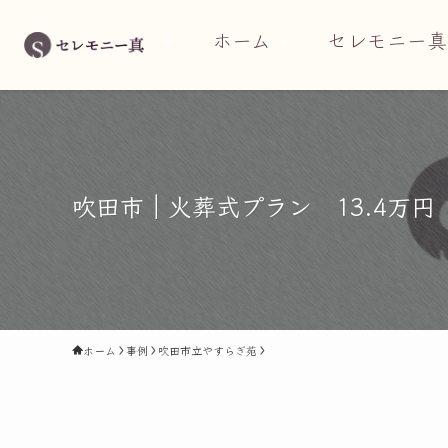
ホーム
セレモニー真
吹田市｜火葬式プラン 13.4万
ホーム
事例
吹田市立やすらぎ苑