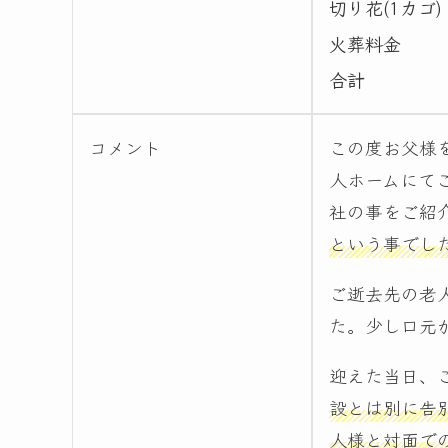
切り花(1カゴ)
火葬料金
合計
コメント
この度お父様
人ホームにて
社の事をご紹
という事でし
ご逝去先の老
た。少し口元
迎えた当日、
設とは別に告
人様と対面で