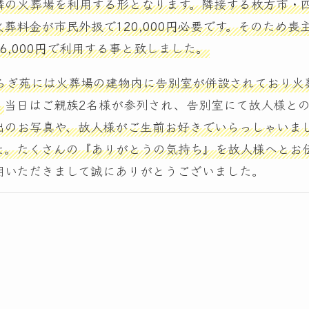
隣の火葬場を利用する形となります。隣接する枚方市・
火葬料金が市民外扱で
120,000円
必要です。そのため喪
,000円
で利用する事と致しました。
らぎ苑には火葬場の建物内に告別室が併設されており火
。
当日はご親族2名様が参列され、告別室にて故人様と
出のお写真や、故人様がご生前お好きでいらっしゃいま
た。たくさんの『ありがとうの気持ち』を故人様へとお
用いただきまして誠にありがとうございました。