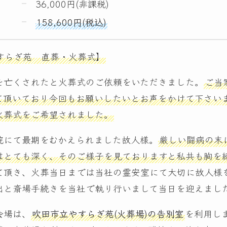
)
36,000円(非課税)
158,600円(税込)
すらぎ苑 直葬・火葬式】
を亡くされたと火葬式のご依頼をいただきました。
ご当
て頂いており今回もお願いしたいとお声をかけて下さい
火葬式をご希望されました。
院にて最期をむかえられました故人様。
厳しい闘病の末
はとても深く、そのご様子を見ておりますと私共も胸を
て頂き、火葬当日までは当社の霊安室にて大切に故人様
出と斎場手続きを当社で執り行いまして当日を迎えまし
会場は、
吹田市立やすらぎ苑(火葬場)の告別室
を利用し