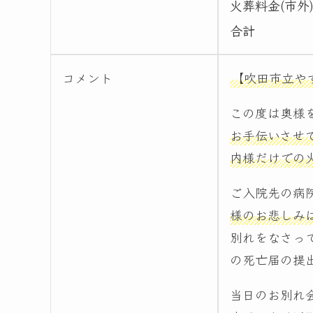
火葬料金(市外
合計
コメント
【吹田市立や
この度は奥様
お手伝いさせ
内様だけでの
ご入院先の病
様のお悲しみ
別れをなさっ
の死亡届の提
当日のお別れ