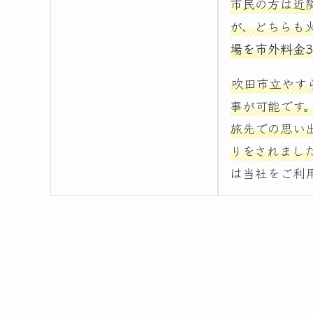
市民の方は近
が、どちらも
場を市外料金36
吹田市立やす
事が可能です
旅先での思い
りをされまし
は当社をご利