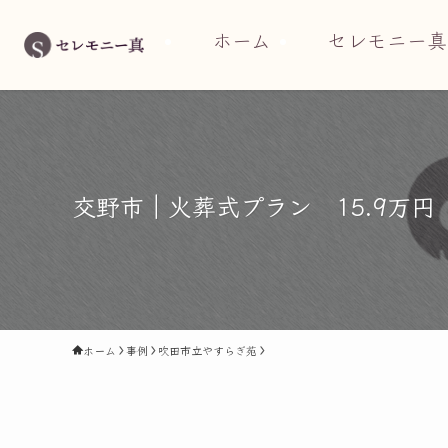
ホーム
セレモニー真
交野市｜火葬式プラン 15.9万
ホーム
事例
吹田市立やすらぎ苑