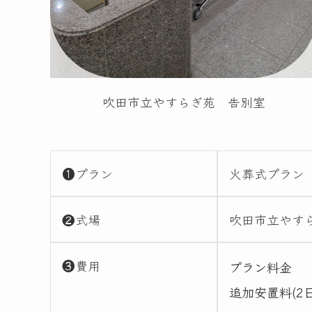
吹田市立やすらぎ苑 告別室
❶プラン
火葬式プラン
❷式場
吹田市立やす
❸費用
プラン料金
追加安置料(2日