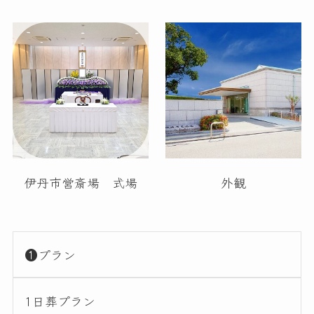
伊丹市営斎場 式場
外観
❶プラン
1日葬プラン