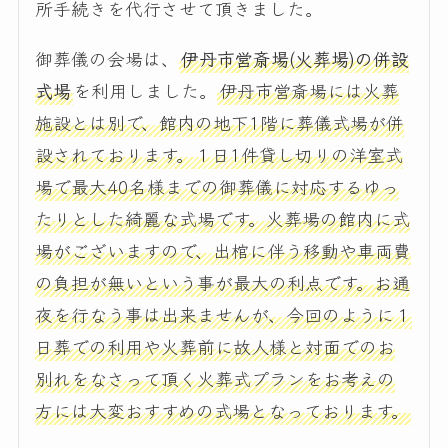
所手続きを代行させて頂きました。
御葬儀の会場は、
伊丹市営斎場(火葬場)の併設
式場
を利用しました。
伊丹市営斎場には火葬
施設とは別で、館内の地下1階に葬儀式場が併
設されております。１日1件貸し切りの洋室式
場で最大40名様までの御葬儀に対応するゆっ
たりとした綺麗な式場です。火葬場の館内に式
場がございますので、出棺に伴う移動や車両費
の負担が無いという事が最大の利点です。お通
夜を行なう事は出来ませんが、今回のように１
日葬での利用や火葬前に故人様と対面でのお
別れをなさって頂く火葬式プランをお考えの
方には大変おすすめの式場となっております。