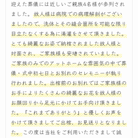
迎えた葬儀には近しいご親族4名様が参列され
ました。
故人様は病院での病理解剖がござい
ましたので、洗体とその縫合箇所を可能な限り
目立たなくする為に湯灌をさせて頂きました。
とても綺麗なお姿で納棺されました故人様と
対面され、ご家族様も安堵されていました。
ご家族のみでのアットホームな雰囲気の中で葬
儀・式中初七日とお別れのセレモニーが執り
行われました。出棺前のお別れではご家族様の
お手によりたくさんの綺麗なお花を故人様の
お顔回りから足元にかけてお手向け頂きまし
た。『これまでありがとう』と優しくお声を
かけて頂きましてご出棺、お見送りとなりまし
た。
この度は当社をご利用いただきまして誠