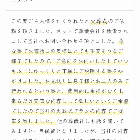
コメント
この度ご主人様を亡くされたと
火葬式
のご依
頼を頂きました。ネットで葬儀会社を検索され
まして当社へお問い合わせを頂きました。
急
な事でお電話口の奥様はとても不安そうなご
様子でしたので、ご意向をお伺いした上でいつ
も以上にゆっくりと丁寧にご説明する事を心
がけました。お見送りは息子様とお二人のみで
行われるという事と、費用的に余裕がなく出
来るだけ安価な内容にして欲しいというご希望
でしたので当社の火葬式プランの内容でご提
案を致しました。
他の葬儀社にも話を聞いて
みますと一旦保留となりましたが、当社の内容