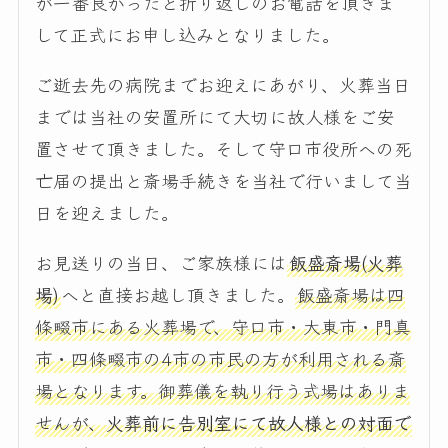
が一番良かったと折り返しのお電話を頂きま
して正式にお申し込みとなりました。
ご逝去先の病院までお迎えにあがり、火葬当日
までは当社の安置所にて大切に故人様をご安
置させて頂きました。そして守口市役所への死
亡届の提出と斎場手続きを当社で行いまして当
日を迎えました。
お見送りの当日、ご家族様には
飯盛斎場(火葬
場)
へと直接お越し頂きました。
飯盛斎場は四
條畷市にある火葬場で、守口市・大東市・門真
市・四條畷市の4市の市民の方が利用される斎
場となります。御葬儀を執り行う式場はありま
せんが、
火葬前に告別室にて故人様との対面で