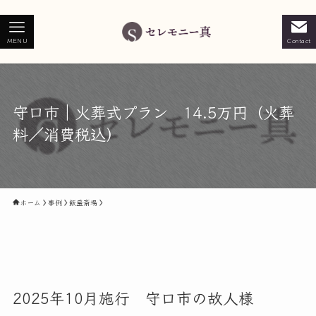
MENU
Contact
守口市｜火葬式プラン 14.5万円（火葬
料／消費税込）
ホーム
事例
飯盛斎場
2025年10月施行 守口市の故人様