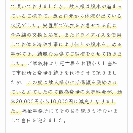
て頂いておりましたが、故人様は腹水が溜まっ
ているご様子で、鼻と口元から体液が出ている
状況でした。安置所で仏衣をお着せする前に
含み綿の交換と処置、またドライアイスを使用
してお体を冷やす事により何とか腹水を止める
事ができ、綺麗なお姿でご納棺をさせて頂きま
した。
ご家族様より死亡届をお預かりし当社
で市役所と斎場手続きを代行させて頂きまし
たが、
この度は故人様が生活保護を受給され
ている方でしたので飯盛斎場の火葬料金が、通
常20,000円から10,000円に減免となりまし
た。
福祉事務所にてそのお手続きも行ないま
して当日を迎えました。