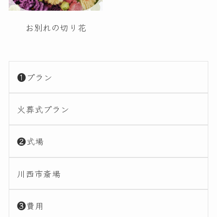
お別れの切り花
❶プラン
火葬式プラン
❷式場
川西市斎場
❸費用