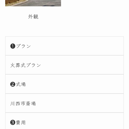
外観
❶プラン
火葬式プラン
❷式場
川西市斎場
❸費用