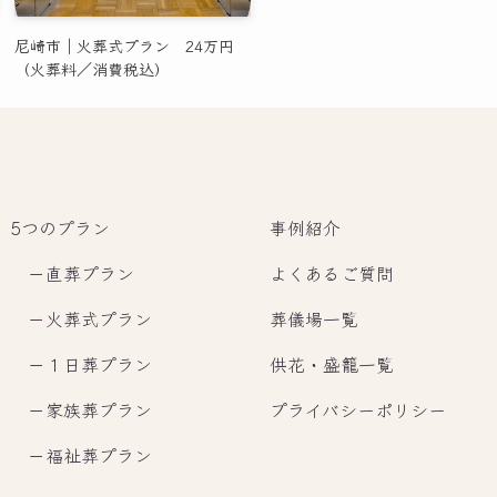
尼崎市｜火葬式プラン 24万円
（火葬料／消費税込）
5つのプラン
事例紹介
－
直葬プラン
よくあるご質問
－
火葬式プラン
葬儀場一覧
－
１日葬プラン
供花・盛籠一覧
－
家族葬プラン
プライバシーポリシー
－
福祉葬プラン