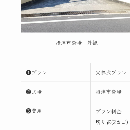
摂津市斎場 外観
❶プラン
火葬式プラン
❷式場
摂津市斎場
❸費用
プラン料金
切り花(2カゴ)