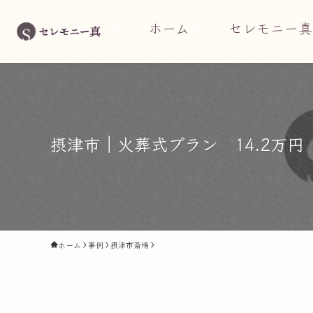
ホーム
セレモニー真
摂津市｜火葬式プラン 14.2万
ホーム
事例
摂津市斎場