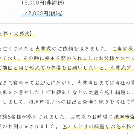
15,000円(非課税)
142,000円(税込)
直葬・火葬式】
を亡くされたと
火葬式
のご依頼を頂きました。
ご当家様
いており、その時に喪主を務められましたお父様がお亡
で前回と同じ形式での葬儀をお願いしたいと、火葬式プ
院まで寝台車でお迎えにあがり、火葬当日までは当社の
装束をお着せした上でお顔剃りなどの処置を施し綺麗に
りしまして、摂津市役所への提出と斎場手続きを当社で
親族5名様が参列されました。お約束のお時間に
摂津市斎
期のお別れをされました。
色とりどりの綺麗なお花を棺