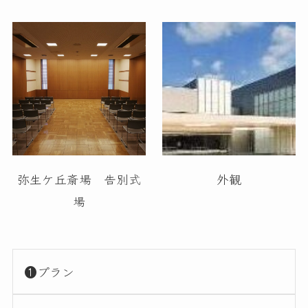
弥生ケ丘斎場 告別式
外観
場
❶プラン