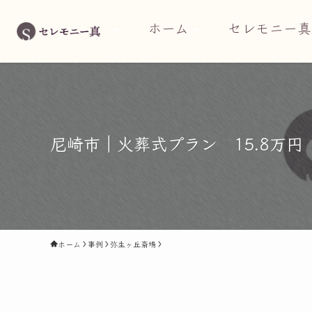
ホーム
セレモニー真
尼崎市｜火葬式プラン 15.8万
ホーム
事例
弥生ヶ丘斎場