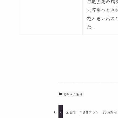
ご逝去先の病
火葬場へと直
花と思い出の
た。
弥生ヶ丘斎場
池田市｜1日葬プラン 30.4万