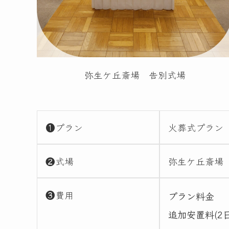
弥生ケ丘斎場 告別式場
❶プラン
火葬式プラン
❷式場
弥生ケ丘斎場
❸費用
プラン料金
追加安置料(2日