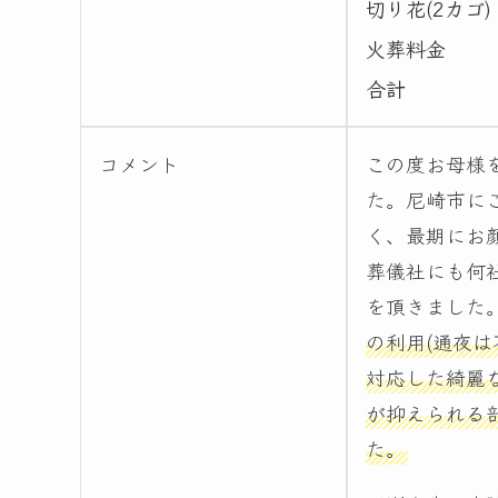
切り花(2カゴ)
火葬料金
合計
コメント
この度お母様
た。尼崎市に
く、最期にお
葬儀社にも何
を頂きました
の利用(通夜
対応した綺麗
が抑えられる
た。