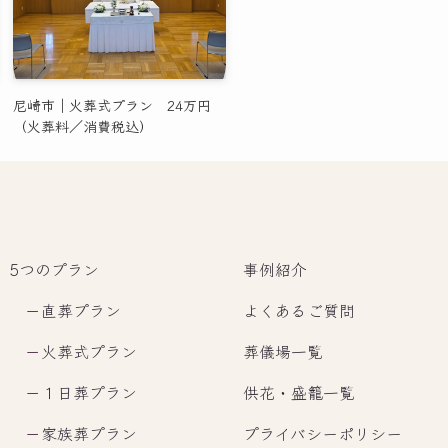
尼崎市｜火葬式プラン 24万円
（火葬料／消費税込）
5つのプラン
事例紹介
－
直葬プラン
よくあるご質問
－
火葬式プラン
葬儀場一覧
－
１日葬プラン
供花・盛籠一覧
－
家族葬プラン
プライバシーポリシー