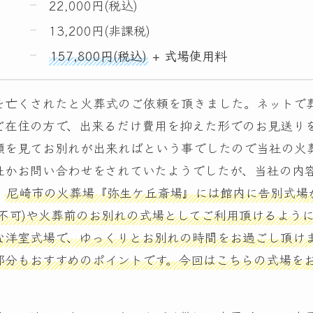
22,000円(税込)
13,200円(非課税)
157,800円(税込)
+ 式場使用料
を亡くされたと火葬式のご依頼を頂きました。ネットで
ご在住の方で、出来るだけ費用を抑えた形でのお見送り
顔を見てお別れが出来ればという事でしたので当社の火
社かお問い合わせをされていたようでしたが、当社の内
。
尼崎市の火葬場『弥生ケ丘斎場』には館内に告別式場
は不可)や火葬前のお別れの式場としてご利用頂けるように
な洋室式場で、ゆっくりとお別れの時間をお過ごし頂け
部分もおすすめのポイントです。今回はこちらの式場を