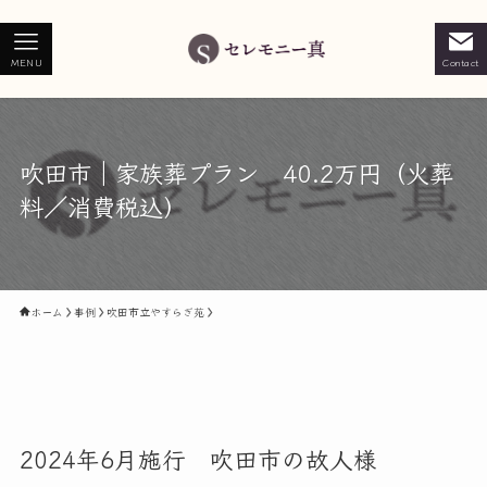
MENU
Contact
吹田市｜家族葬プラン 40.2万円（火葬
料／消費税込）
ホーム
事例
吹田市立やすらぎ苑
2024年6月施行 吹田市の故人様